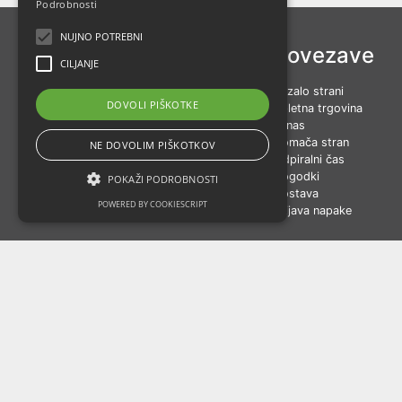
Podrobnosti
NUJNO POTREBNI
Kontakt
Povezave
CILJANJE
ARBORETUM VOLČJI POTOK
Kazalo strani
DOVOLI PIŠKOTKE
VOLČJI POTOK 3
Spletna trgovina
1235 VOLČJI POTOK
O nas
Domača stran
NE DOVOLIM PIŠKOTKOV
+386 1 839 45 33
Odpiralni čas
+386 41 796 067
Dogodki
POKAŽI PODROBNOSTI
spletna.trgovina@arboretum.si
Dostava
POWERED BY COOKIESCRIPT
Prijava napake